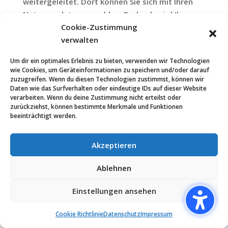
weitergeleitet. Dort können Sie sich mit Ihren
Nutzungsdaten anmelden. Dadurch wird Ihr
Facebook-Profil mit dieser Website bzw. unseren
Cookie-Zustimmung
Diensten verknüpft. Durch diese Verknüpfung
verwalten
erhalten wir Zugriff auf Ihre bei Facebook
Um dir ein optimales Erlebnis zu bieten, verwenden wir Technologien
hinterlegten Daten. Dies sind vor allem:
wie Cookies, um Geräteinformationen zu speichern und/oder darauf
zuzugreifen. Wenn du diesen Technologien zustimmst, können wir
Facebook-Name
Daten wie das Surfverhalten oder eindeutige IDs auf dieser Website
verarbeiten. Wenn du deine Zustimmung nicht erteilst oder
Facebook-Profil- und Titelbild
zurückziehst, können bestimmte Merkmale und Funktionen
Facebook-Titelbild
beeinträchtigt werden.
bei Facebook hinterlegte E-Mail-Adresse
Facebook-ID
Akzeptieren
Facebook-Freundeslisten
Facebook Likes („Gefällt-mir“-Angaben)
Ablehnen
Geburtstag
Einstellungen ansehen
Geschlecht
Land
Cookie Richtlinie
Datenschutz
Impressum
Sprache