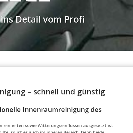
ins Detail vom Profi
igung – schnell und günstig
sionelle Innenraumreinigung des
nreinheiten sowie Witterungseinflüssen ausgesetzt ist
lte, so ist es auch im inneren Bereich. Denn beide